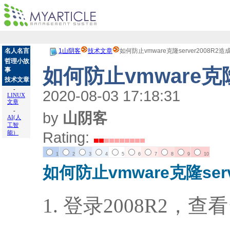
名人名言
1山阴客
技术文章
如何防止vmware克隆server2008R2造
哲理小故
如何防止vmware克隆
事
技术文章
-
2020-08-03 17:18:31
LINUX
文章
-
by
山阴客
AI(人
工智
Rating:
能）
1
2
3
4
5
6
7
8
9
10
如何防止vmware克隆serv
登录2008R2，查