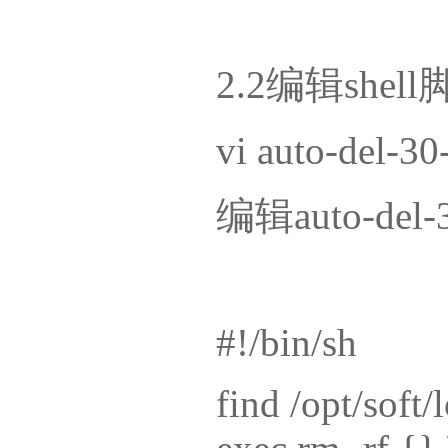
2.2编辑shel
vi auto-del-30
编辑auto-del
#!/bin/sh
find /opt/soft