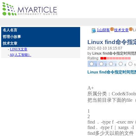
名人名言
1山阴客
技术文章
L
哲理小故事
Linux fin
技术文章
2021-02-10 16:15:07
-
LINUX文章
by
Linux find命令指定时间
-
AI(人工智能）
Rating:
1
2
3
4
5
Linux find命令指定
A+
所属分类：Code&Tools 
把当前目录下面的file（不
1
2
find . -type f -exec mv 
find . -type f | xargs -I
find多少天以前的文