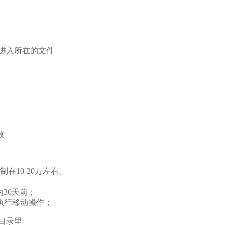
，进入所在的文件
数
l
在10-20万左右。
时间为30天前；
完毕后执行移动操作；
定目录里