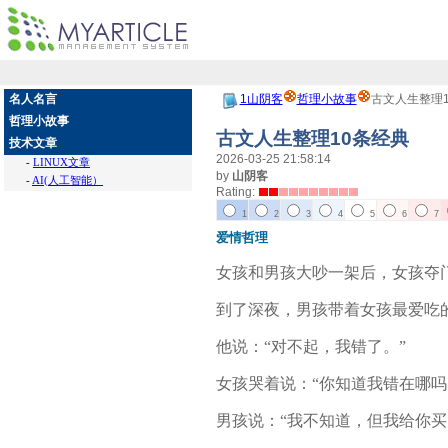
名人名言
1山阴客
哲理小故事
古文人生整理
哲理小故事
古文人生整理10条经典
技术文章
2026-03-25 21:58:14
-
LINUX文章
by
山阴客
-
AI(人工智能）
Rating:
1
2
3
4
5
6
7
爱情哲理
女孩和男孩大吵一架后，女孩夺
到了深夜，男孩带着女孩最爱吃
他说：“对不起，我错了。”
女孩哭着说：“你知道我错在哪吗
男孩说：“我不知道，但我给你买