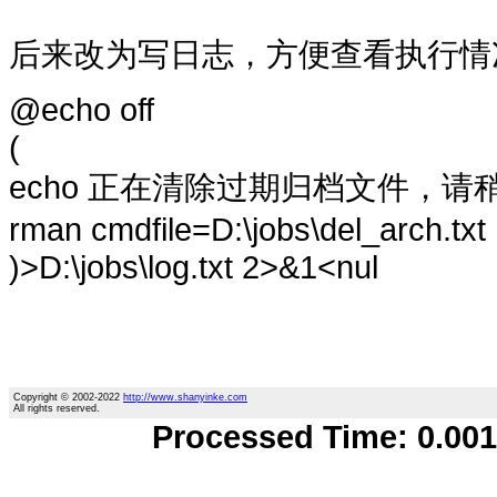
后来改为写日志，方便查看执行情
@echo off
(
echo 正在清除过期归档文件，请稍等.
rman cmdfile=D:\jobs\del_arch.txt
)>D:\jobs\log.txt 2>&1<nul
Copyright © 2002-2022
http://www.shanyinke.com
All rights reserved.
Processed Time: 0.0018